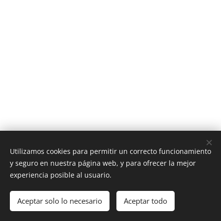
Utilizamos cookies para permitir un correcto funcionamiento
y seguro en nuestra página web, y para ofrecer la mejor
experiencia posible al usuario.
cdfleta@gmail.com
Email
Aceptar solo lo necesario
Aceptar todo
Creado con
Webnode
Cookies